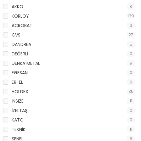
AKKO
8
KORLOY
139
ACROBAT
3
CVS
27
DANDREA
5
DEĞERLİ
0
DENKA METAL
9
EGESAN
0
ER-EL
9
HOLDEX
35
İNSİZE
11
İZELTAŞ
0
KATO
0
TEKNİK
11
ŞENEL
5