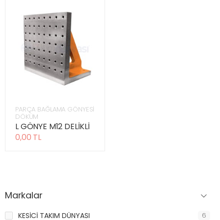
PARÇA BAĞLAMA GÖNYESİ
DÖKÜM
L GÖNYE M12 DELİKLİ
0,00 TL
Markalar
KESİCİ TAKIM DÜNYASI
6