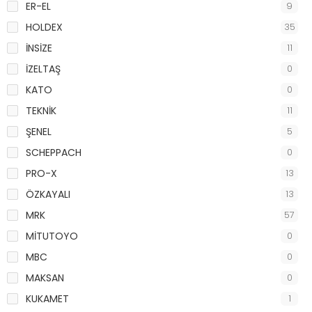
ER-EL
9
HOLDEX
35
İNSİZE
11
İZELTAŞ
0
KATO
0
TEKNİK
11
ŞENEL
5
SCHEPPACH
0
PRO-X
13
ÖZKAYALI
13
MRK
57
MİTUTOYO
0
MBC
0
MAKSAN
0
KUKAMET
1