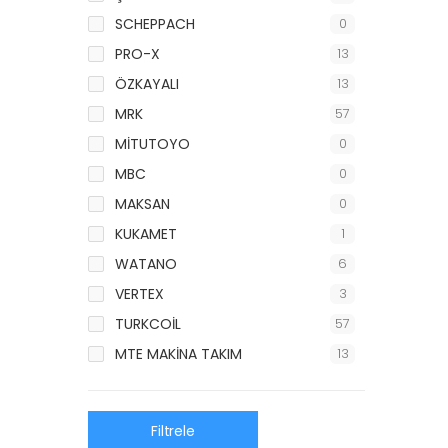
SCHEPPACH
0
PRO-X
13
ÖZKAYALI
13
MRK
57
MİTUTOYO
0
MBC
0
MAKSAN
0
KUKAMET
1
WATANO
6
VERTEX
3
TURKCOİL
57
MTE MAKİNA TAKIM
13
Filtrele