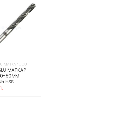
U MATKAP UCU
LU MATKAP
10-50MM
45 HSS
TL