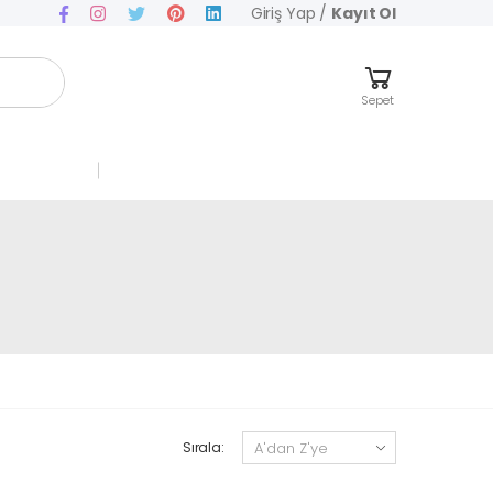
Giriş Yap
/
Kayıt Ol
Sepet
Sırala: