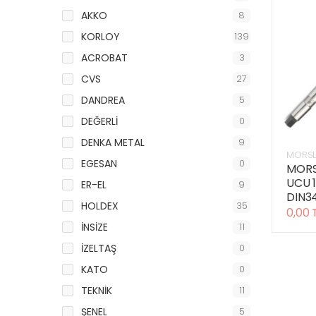
AKKO
8
KORLOY
139
ACROBAT
3
CVS
27
DANDREA
5
DEĞERLİ
0
DENKA METAL
9
MORSL
EGESAN
0
MORS
UCU 
ER-EL
9
DIN3
HOLDEX
35
0,00 
İNSİZE
11
İZELTAŞ
0
KATO
0
TEKNİK
11
ŞENEL
5