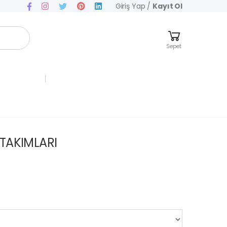
Giriş Yap
/
Kayıt Ol
Sepet
TAKIMLARI